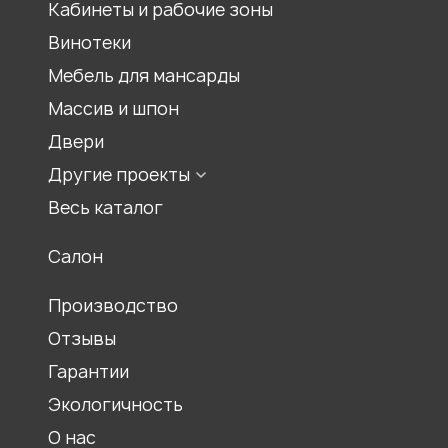
Кабинеты и рабочие зоны
Шкаф на балкон
Встроенный шкаф
Винотеки
Шкаф для спальни
Мебель для мансарды
Шкаф для гостиной
Массив и шпон
Двери
Другие проекты
Мебель для храмов
Весь каталог
Журнальные столики
Салон
Столы обеденные
Ресепшены
Производство
Отзывы
Гарантии
Экологичность
О нас