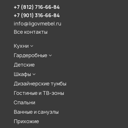
+7 (812) 716-66-84
+7 (901) 316-66-84
info@ligovmebel.ru
Все контакты
Кухни
Конфигурации кухонь
Гардеробные
Стили кухонь
Встроенная гардеробная
Детские
Цвет кухонь
Гардеробная комната
Шкафы
Гардеробный шкаф
Шкаф для прихожей
Дизайнерские тумбы
Шкаф-купе
Гостиные и ТВ-зоны
Распашной шкаф
Спальни
Шкаф для книг, библиотеки
Ванные и санузлы
Шкаф под лестницей
Прихожие
Шкаф гармошка