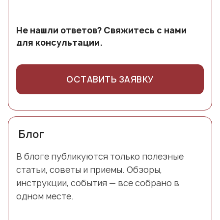
защищено, в целях безопасности,
сравнению с ДСП, так что идеальное
подобранная фурнитура по стилю и
обязательно. Обеспечивается это,
сочетание в мебели: корпус из ДСП,
функциональности, завершает полную
Не нашли ответов? Свяжитесь с нами
например, наклеиванием специальной
фасады из МДФ.
картину Вашей мечты.
для консультации.
плёнки на обратную сторону стекла.
Плёнка может быть совершенно
прозрачной и незаметной, а также
ОСТАВИТЬ ЗАЯВКУ
матовой или многих других расцветок.
Блог
В блоге публикуются только полезные
статьи, советы и приемы. Обзоры,
инструкции, события — все собрано в
одном месте.