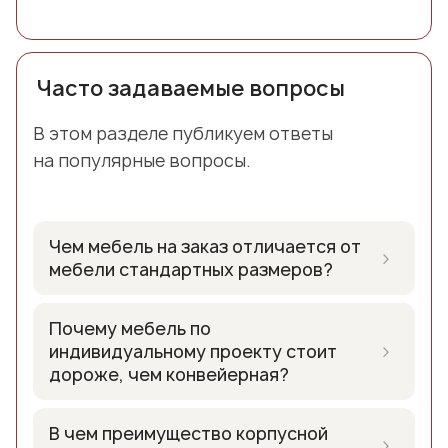
Часто задаваемые вопросы
В этом разделе публикуем ответы
на популярные вопросы.
Чем мебель на заказ отличается от
›
мебели стандартных размеров?
Мебель на заказ изготавливается из
Почему мебель по
материалов, выбранных Вами, в любом
›
индивидуальному проекту стоит
цветовом решении и по
дороже, чем конвейерная?
спроектированному только для Вас
Ни один завод или фабрика по
проекту, не ограничивается
В чем преимущество корпусной
производству конвейерной
›
стандартными размерами и может быть