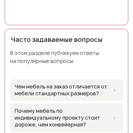
Часто задаваемые вопросы
В этом разделе публикуем ответы
на популярные вопросы.
Чем мебель на заказ отличается от
›
мебели стандартных размеров?
Мебель на заказ изготавливается из
Почему мебель по
материалов, выбранных Вами, в любом
›
индивидуальному проекту стоит
цветовом решении и по
дороже, чем конвейерная?
спроектированному только для Вас