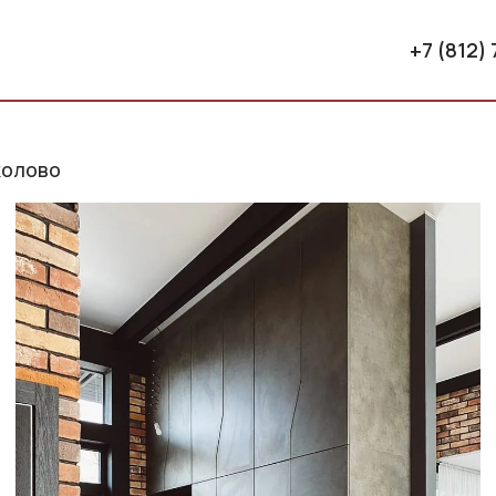
+7 (812)
колово