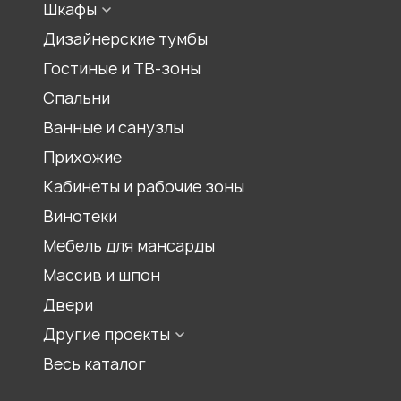
Шкафы
Материалы для кухонь
Гардеробный шкаф
Шкаф для прихожей
Дизайнерские тумбы
Шкаф-купе
Гостиные и ТВ-зоны
Распашной шкаф
Спальни
Шкаф для книг, библиотеки
Ванные и санузлы
Шкаф под лестницей
Прихожие
Шкаф гармошка
Кабинеты и рабочие зоны
Шкаф на балкон
Встроенный шкаф
Винотеки
Шкаф для спальни
Мебель для мансарды
Шкаф для гостиной
Массив и шпон
Двери
Другие проекты
Мебель для храмов
Весь каталог
Журнальные столики