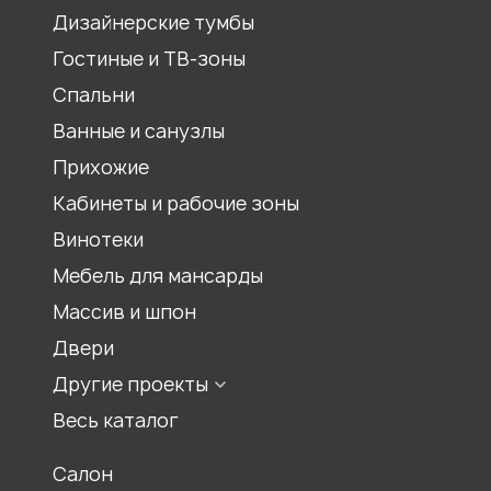
Гардеробный шкаф
Шкаф для прихожей
Дизайнерские тумбы
Шкаф-купе
Гостиные и ТВ-зоны
Распашной шкаф
Спальни
Шкаф для книг, библиотеки
Ванные и санузлы
Шкаф под лестницей
Прихожие
Шкаф гармошка
Кабинеты и рабочие зоны
Шкаф на балкон
Встроенный шкаф
Винотеки
Шкаф для спальни
Мебель для мансарды
Шкаф для гостиной
Массив и шпон
Двери
Другие проекты
Мебель для храмов
Весь каталог
Журнальные столики
Салон
Столы обеденные