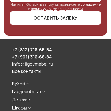
Нажимая Оставить заявку, вы принимаете
соглашение
и
политику конфиденциальности
ОСТАВИТЬ ЗАЯВКУ
+7 (812) 716-66-84
+7 (901) 316-66-84
info@ligovmebel.ru
Все контакты
Кухни
Конфигурации кухонь
Гардеробные
Стили кухонь
Встроенная гардеробная
Детские
Цвет кухонь
Гардеробная комната
Шкафы