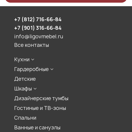
+7 (812) 716-66-84
+7 (901) 316-66-84
info@ligovmebel.ru
Все контакты
Кухни
Стили кухонь
Гардеробные
Конфигурации кухонь
Встроенная гардеробная
Детские
Цвет кухонь
Гардеробная комната
Шкафы
Материалы для кухонь
Гардеробный шкаф
Шкаф для прихожей
Дизайнерские тумбы
Шкаф-купе
Гостиные и ТВ-зоны
Распашной шкаф
Спальни
Шкаф для книг, библиотеки
Ванные и санузлы
Шкаф под лестницей