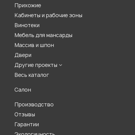
Прихожие
Шкаф гармошка
Кабинеты и рабочие зоны
Шкаф на балкон
Встроенный шкаф
Винотеки
Шкаф для спальни
Мебель для мансарды
Шкаф для гостиной
Массив и шпон
Двери
Другие проекты
Мебель для храмов
Весь каталог
Журнальные столики
Салон
Столы обеденные
Ресепшены
Производство
Отзывы
Гарантии
Экологичность