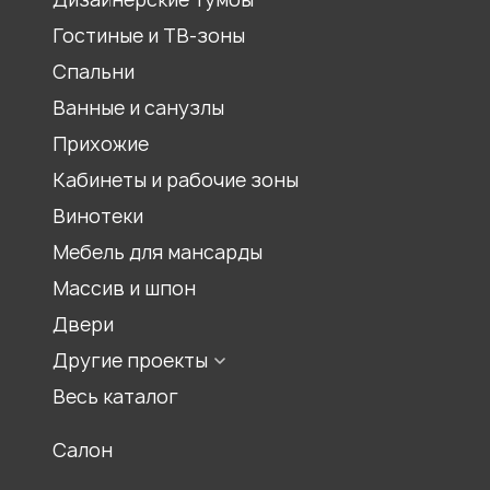
Шкаф-купе
Гостиные и ТВ-зоны
Распашной шкаф
Спальни
Шкаф для книг, библиотеки
Ванные и санузлы
Шкаф под лестницей
Прихожие
Шкаф гармошка
Кабинеты и рабочие зоны
Шкаф на балкон
Встроенный шкаф
Винотеки
Шкаф для спальни
Мебель для мансарды
Шкаф для гостиной
Массив и шпон
Двери
Другие проекты
Мебель для храмов
Весь каталог
Журнальные столики
Салон
Столы обеденные
Ресепшены