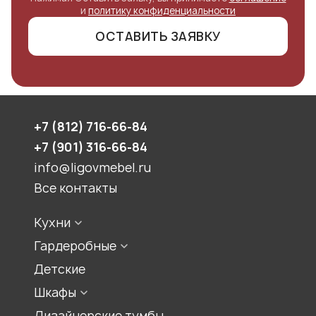
и
политику конфиденциальности
ОСТАВИТЬ ЗАЯВКУ
+7 (812) 716-66-84
+7 (901) 316-66-84
info@ligovmebel.ru
Все контакты
Кухни
Стили кухонь
Гардеробные
Конфигурации кухонь
Встроенная гардеробная
Детские
Цвет кухонь
Гардеробная комната
Шкафы
Материалы для кухонь
Гардеробный шкаф
Шкаф для прихожей
Дизайнерские тумбы