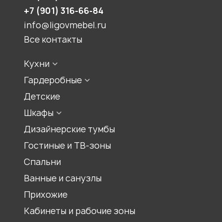
+7 (901) 316-66-84
info@ligovmebel.ru
Все контакты
Кухни
Стили кухонь
Гардеробные
Конфигурации кухонь
Встроенная гардеробная
Детские
Цвет кухонь
Гардеробная комната
Шкафы
Материалы для кухонь
Гардеробный шкаф
Шкаф для прихожей
Дизайнерские тумбы
Шкаф-купе
Гостиные и ТВ-зоны
Распашной шкаф
Спальни
Шкаф для книг, библиотеки
Ванные и санузлы
Шкаф под лестницей
Прихожие
Шкаф гармошка
Кабинеты и рабочие зоны
Шкаф на балкон