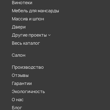
Встроенный шкаф
Винотеки
Шкаф для спальни
Мебель для мансарды
Шкаф для гостиной
Массив и шпон
Двери
Другие проекты
Мебель для храмов
Весь каталог
Журнальные столики
Салон
Столы обеденные
Ресепшены
Производство
Отзывы
Гарантии
Экологичность
О нас
Блог