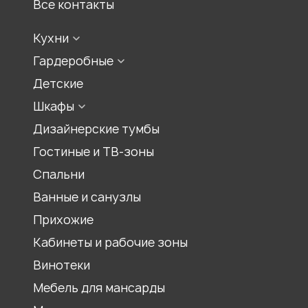
Все контакты
Кухни
Стили кухонь
Гардеробные
Конфигурации кухонь
Встроенная гардеробная
Детские
Цвет кухонь
Гардеробная комната
Шкафы
Материалы для кухонь
Гардеробный шкаф
Шкаф для прихожей
Дизайнерские тумбы
Шкаф-купе
Гостиные и ТВ-зоны
Распашной шкаф
Спальни
Шкаф для книг, библиотеки
Ванные и санузлы
Шкаф под лестницей
Прихожие
Шкаф гармошка
Кабинеты и рабочие зоны
Шкаф на балкон
Встроенный шкаф
Винотеки
Шкаф для спальни
Мебель для мансарды
Шкаф для гостиной