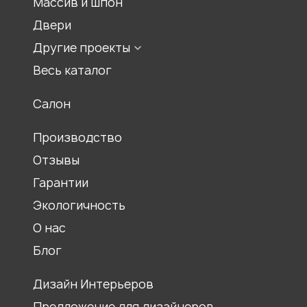
Массив и шпон
Двери
Другие проекты
Мебель для храмов
Весь каталог
Журнальные столики
Салон
Столы обеденные
Ресепшены
Производство
Отзывы
Гарантии
Экологичность
О нас
Блог
Дизайн Интерьеров
Предложение для дизайнеров