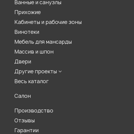
Ванные и санузлы
Шкаф под лестницей
Прихожие
Шкаф гармошка
Кабинеты и рабочие зоны
Шкаф на балкон
Встроенный шкаф
Винотеки
Шкаф для спальни
Мебель для мансарды
Шкаф для гостиной
Массив и шпон
Двери
Другие проекты
Мебель для храмов
Весь каталог
Журнальные столики
Салон
Столы обеденные
Ресепшены
Производство
Отзывы
Гарантии