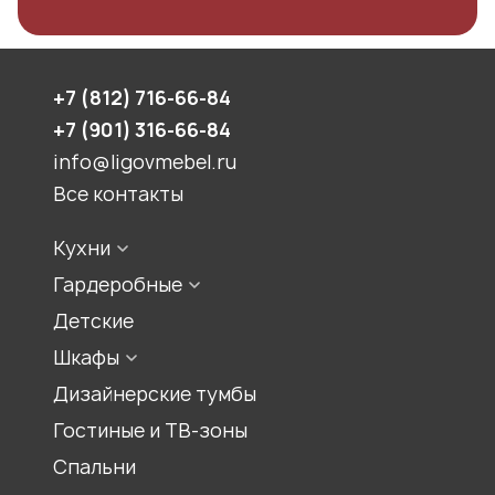
+7 (812) 716-66-84
+7 (901) 316-66-84
info@ligovmebel.ru
Все контакты
Кухни
Стили кухонь
Гардеробные
Конфигурации кухонь
Встроенная гардеробная
Детские
Цвет кухонь
Гардеробная комната
Шкафы
Материалы для кухонь
Гардеробный шкаф
Шкаф для прихожей
Дизайнерские тумбы
Шкаф-купе
Гостиные и ТВ-зоны
Распашной шкаф
Спальни
Шкаф для книг, библиотеки