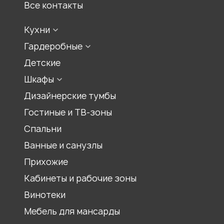
Все контакты
Кухни
Конфигурации кухонь
Гардеробные
Стили кухонь
Встроенная гардеробная
Детские
Цвет кухонь
Гардеробная комната
Шкафы
Гардеробный шкаф
Шкаф для прихожей
Дизайнерские тумбы
Шкаф-купе
Гостиные и ТВ-зоны
Распашной шкаф
Спальни
Шкаф для книг, библиотеки
Ванные и санузлы
Шкаф под лестницей
Прихожие
Шкаф гармошка
Кабинеты и рабочие зоны
Шкаф на балкон
Встроенный шкаф
Винотеки
Шкаф для спальни
Мебель для мансарды
Шкаф для гостиной