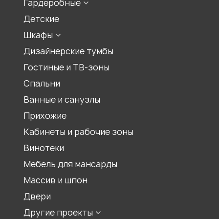
Гардеробные
Конфигурации кухонь
Встроенная гардеробная
Детские
Цвет кухонь
Гардеробная комната
Шкафы
Материалы для кухонь
Гардеробный шкаф
Шкаф для прихожей
Дизайнерские тумбы
Шкаф-купе
Гостиные и ТВ-зоны
Распашной шкаф
Спальни
Шкаф для книг, библиотеки
Ванные и санузлы
Шкаф под лестницей
Прихожие
Шкаф гармошка
Кабинеты и рабочие зоны
Шкаф на балкон
Встроенный шкаф
Винотеки
Шкаф для спальни
Мебель для мансарды
Шкаф для гостиной
Массив и шпон
Двери
Другие проекты